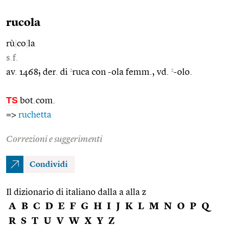
rucola
rù
|
co
|
la
s.f.
2
2
av. 1468; der. di
ruca con -ola femm., vd.
-olo.
TS
bot.com.
=>
ruchetta
Correzioni e suggerimenti
Condividi
Il dizionario di italiano dalla a alla z
A
B
C
D
E
F
G
H
I
J
K
L
M
N
O
P
Q
R
S
T
U
V
W
X
Y
Z