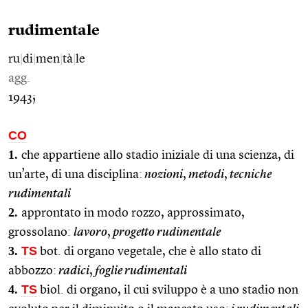
rudimentale
ru
|
di
|
men
|
tà
|
le
agg.
1943;
CO
1.
che appartiene allo stadio iniziale di una scienza, di
un’arte, di una disciplina:
nozioni
,
metodi
,
tecniche
rudimentali
2.
approntato in modo rozzo, approssimato,
grossolano:
lavoro
,
progetto rudimentale
3.
TS
bot. di organo vegetale, che è allo stato di
abbozzo:
radici
,
foglie rudimentali
4.
TS
biol. di organo, il cui sviluppo è a uno stadio non