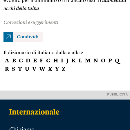
evoluto per il diminuito o il mancato uso:
i rudimentali
occhi della talpa
Correzioni e suggerimenti
Condividi
Il dizionario di italiano dalla a alla z
A
B
C
D
E
F
G
H
I
J
K
L
M
N
O
P
Q
R
S
T
U
V
W
X
Y
Z
PUBBLICITÀ