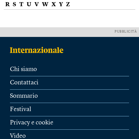
R
S
T
U
V
W
X
Y
Z
PUBBLICITÀ
Chi siamo
Contattaci
Sommario
Festival
Privacy e cookie
Video