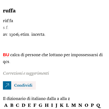
ruffa
rùf
|
fa
s.f.
av. 1306; etim. incerta.
BU
calca di persone che lottano per impossessarsi di
qcs.
Correzioni e suggerimenti
Condividi
Il dizionario di italiano dalla a alla z
A
B
C
D
E
F
G
H
I
J
K
L
M
N
O
P
Q