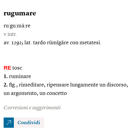
rugumare
ru
|
gu
|
mà
|
re
v.intr.
av. 1292; lat. tardo rūmĭgāre con metatesi.
RE
tosc.
1.
ruminare
2.
fig., rimeditare, ripensare lungamente un discorso,
un argomento, un concetto
Correzioni e suggerimenti
Condividi