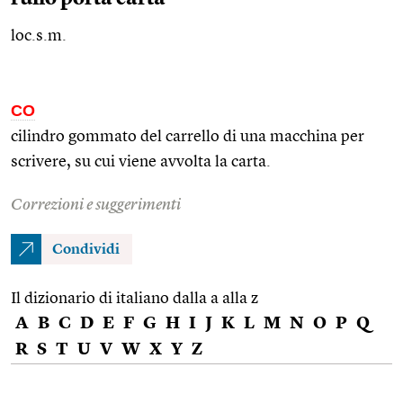
loc.s.m.
CO
cilindro gommato del carrello di una macchina per
scrivere, su cui viene avvolta la carta.
Correzioni e suggerimenti
Condividi
Il dizionario di italiano dalla a alla z
A
B
C
D
E
F
G
H
I
J
K
L
M
N
O
P
Q
R
S
T
U
V
W
X
Y
Z