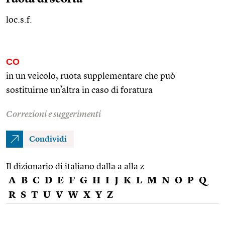
loc.s.f.
CO
in un veicolo, ruota supplementare che può
sostituirne un’altra in caso di foratura
Correzioni e suggerimenti
Condividi
Il dizionario di italiano dalla a alla z
A
B
C
D
E
F
G
H
I
J
K
L
M
N
O
P
Q
R
S
T
U
V
W
X
Y
Z