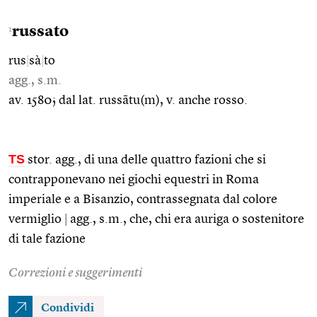
russato
1
rus
|
sà
|
to
agg., s.m.
av. 1580; dal lat. russātu(m), v. anche rosso.
TS
stor. agg., di una delle quattro fazioni che si
contrapponevano nei giochi equestri in Roma
imperiale e a Bisanzio, contrassegnata dal colore
vermiglio
|
agg., s.m., che, chi era auriga o sostenitore
di tale fazione
Correzioni e suggerimenti
Condividi