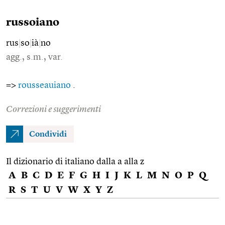
russoiano
rus
|
so
|
ià
|
no
agg., s.m., var.
=>
rousseauiano
.
Correzioni e suggerimenti
Condividi
Il dizionario di italiano dalla a alla z
A
B
C
D
E
F
G
H
I
J
K
L
M
N
O
P
Q
R
S
T
U
V
W
X
Y
Z