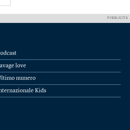
PUBBLICITÀ
odcast
avage love
ltimo numero
nternazionale Kids