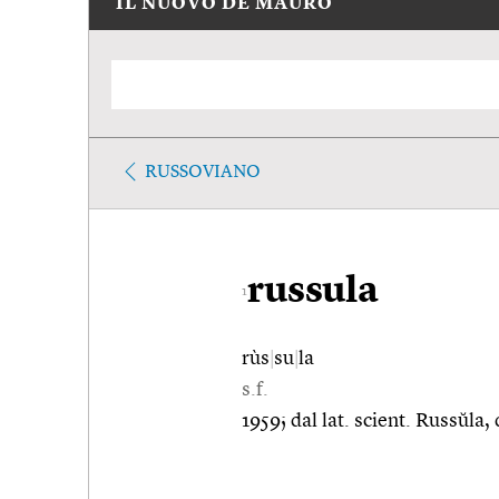
IL NUOVO DE MAURO
RUSSOVIANO
russula
1
rùs
|
su
|
la
s.f.
1959; dal lat. scient. Russŭla