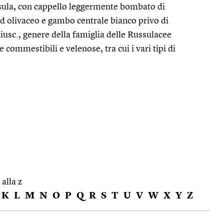
sula, con cappello leggermente bombato di
od olivaceo e gambo centrale bianco privo di
iusc., genere della famiglia delle Russulacee
commestibili e velenose, tra cui i vari tipi di
 alla z
K
L
M
N
O
P
Q
R
S
T
U
V
W
X
Y
Z