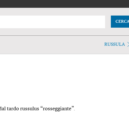
CERC
RUSSULA
, dal tardo russulus “rosseggiante”.