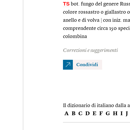
TS
bot. fungo del genere Rus
colore rossastro o giallastro 
anello e di volva
|
con iniz. ma
comprendente circa 150 specie 
colombina
Correzioni e suggerimenti
Condividi
Il dizionario di italiano dalla a
A
B
C
D
E
F
G
H
I
J