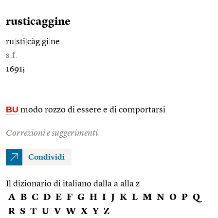
rusticaggine
ru
|
sti
|
càg
|
gi
|
ne
s.f.
1691;
BU
modo rozzo di essere e di comportarsi
Correzioni e suggerimenti
Condividi
Il dizionario di italiano dalla a alla z
A
B
C
D
E
F
G
H
I
J
K
L
M
N
O
P
Q
R
S
T
U
V
W
X
Y
Z