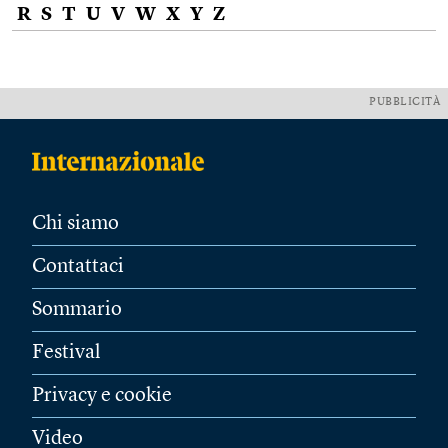
R
S
T
U
V
W
X
Y
Z
PUBBLICITÀ
Chi siamo
Contattaci
Sommario
Festival
Privacy e cookie
Video