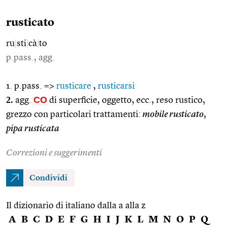
rusticato
ru
|
sti
|
cà
|
to
p.pass., agg.
1. p.pass. =>
rusticare
,
rusticarsi
2.
CO
agg.
di superficie, oggetto, ecc., reso rustico,
grezzo con particolari trattamenti:
mobile rusticato
,
pipa rusticata
Correzioni e suggerimenti
Condividi
Il dizionario di italiano dalla a alla z
A
B
C
D
E
F
G
H
I
J
K
L
M
N
O
P
Q