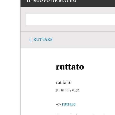
IL NUOVO DE MAURO
RUTTARE
ruttato
rut
|
tà
|
to
p.pass., agg.
=>
ruttare