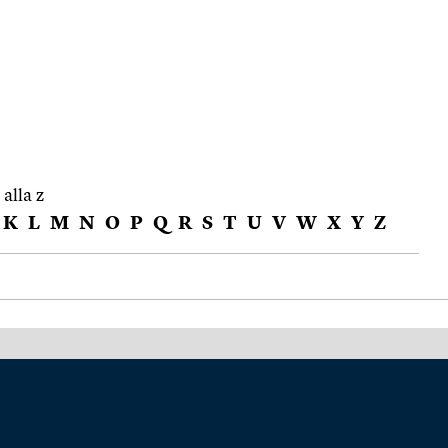
 alla z
K
L
M
N
O
P
Q
R
S
T
U
V
W
X
Y
Z