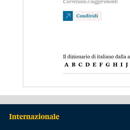
Correzioni e suggerimenti
Condividi
Il dizionario di italiano dalla a
A
B
C
D
E
F
G
H
I
J