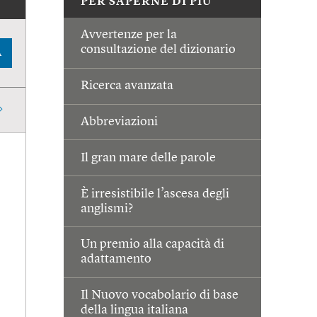
PER SAPERNE DI PIÙ
Avvertenze per la
consultazione del dizionario
A
Ricerca avanzata
Abbreviazioni
Il gran mare delle parole
È irresistibile l’ascesa degli
anglismi?
Un premio alla capacità di
adattamento
Il Nuovo vocabolario di base
della lingua italiana