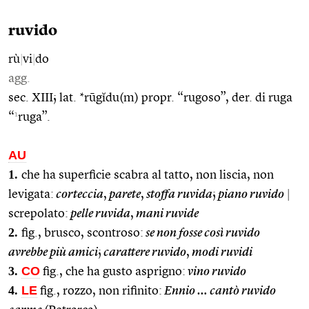
ruvido
rù
|
vi
|
do
agg.
sec. XIII; lat. *rūgĭdu(m) propr. “rugoso”, der. di ruga
1
“
ruga”.
AU
1.
che ha superficie scabra al tatto, non liscia, non
levigata:
corteccia
,
parete
,
stoffa ruvida
;
piano ruvido
|
screpolato:
pelle ruvida
,
mani ruvide
2.
fig., brusco, scontroso:
se non fosse così ruvido
avrebbe più amici
;
carattere ruvido
,
modi ruvidi
3.
CO
fig., che ha gusto asprigno:
vino ruvido
4.
LE
fig., rozzo, non rifinito:
Ennio … cantò ruvido