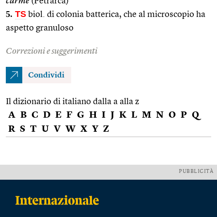
carme
(Petrarca)
5.
TS
biol. di colonia batterica, che al microscopio ha
aspetto granuloso
Correzioni e suggerimenti
Condividi
Il dizionario di italiano dalla a alla z
A
B
C
D
E
F
G
H
I
J
K
L
M
N
O
P
Q
R
S
T
U
V
W
X
Y
Z
PUBBLICITÀ