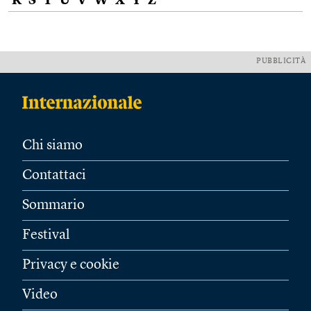
R
S
T
U
V
W
X
Y
Z
PUBBLICITÀ
Chi siamo
Contattaci
Sommario
Festival
Privacy e cookie
Video