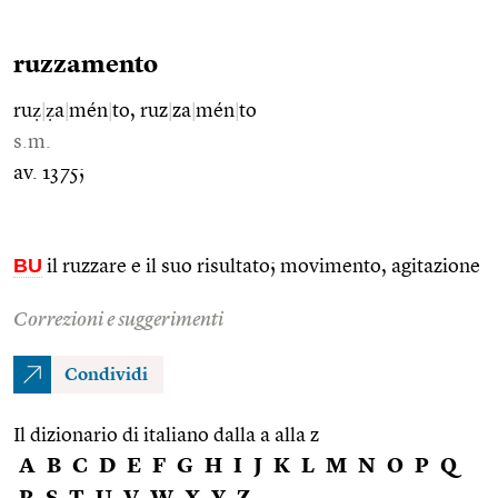
ruzzamento
ruẓ
|
ẓa
|
mén
|
to, ruz
|
za
|
mén
|
to
s.m.
av. 1375;
BU
il ruzzare e il suo risultato; movimento, agitazione
Correzioni e suggerimenti
Condividi
Il dizionario di italiano dalla a alla z
A
B
C
D
E
F
G
H
I
J
K
L
M
N
O
P
Q