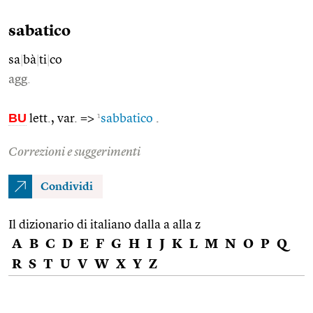
sabatico
sa
|
bà
|
ti
|
co
agg.
BU
1
lett., var. =>
sabbatico
.
Correzioni e suggerimenti
Condividi
Il dizionario di italiano dalla a alla z
A
B
C
D
E
F
G
H
I
J
K
L
M
N
O
P
Q
R
S
T
U
V
W
X
Y
Z