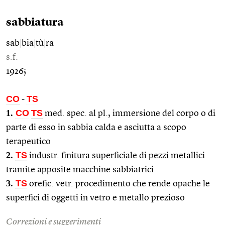
sabbiatura
sab
|
bia
|
tù
|
ra
s.f.
1926;
CO
TS
-
1.
CO
TS
med. spec. al pl., immersione del corpo o di
parte di esso in sabbia calda e asciutta a scopo
terapeutico
2.
TS
industr. finitura superficiale di pezzi metallici
tramite apposite macchine sabbiatrici
3.
TS
orefic. vetr. procedimento che rende opache le
superfici di oggetti in vetro e metallo prezioso
Correzioni e suggerimenti