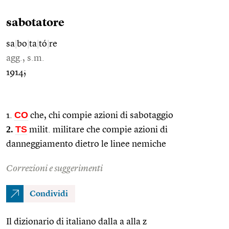
sabotatore
sa
|
bo
|
ta
|
tó
|
re
agg., s.m.
1914;
CO
1.
che, chi compie azioni di sabotaggio
2.
TS
milit. militare che compie azioni di
danneggiamento dietro le linee nemiche
Correzioni e suggerimenti
Condividi
Il dizionario di italiano dalla a alla z