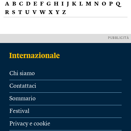
A
B
C
D
E
F
G
H
I
J
K
L
M
N
O
P
Q
R
S
T
U
V
W
X
Y
Z
PUBBLICITÀ
Chi siamo
Contattaci
Sommario
Festival
Privacy e cookie