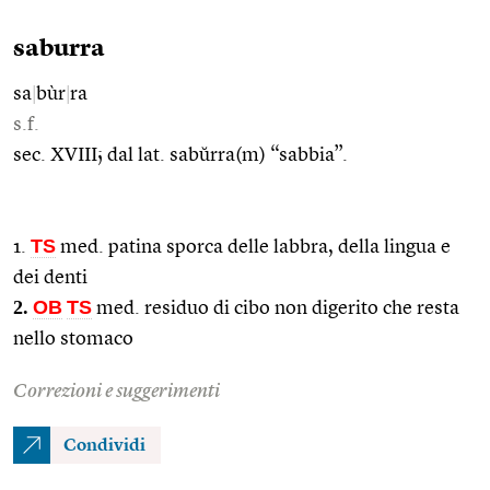
saburra
sa
|
bùr
|
ra
s.f.
sec. XVIII; dal lat. sabŭrra(m) “sabbia”.
TS
1.
med. patina sporca delle labbra, della lingua e
dei denti
2.
OB
TS
med. residuo di cibo non digerito che resta
nello stomaco
Correzioni e suggerimenti
Condividi