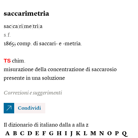
saccarimetria
sac
|
ca
|
ri
|
me
|
trì
|
a
s.f.
1865; comp. di saccari- e -metria.
TS
chim.
misurazione della concentrazione di saccarosio
presente in una soluzione
Correzioni e suggerimenti
Condividi
Il dizionario di italiano dalla a alla z
A
B
C
D
E
F
G
H
I
J
K
L
M
N
O
P
Q