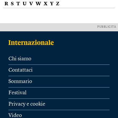
R
S
T
U
V
W
X
Y
Z
PUBBLICITÀ
Chi siamo
Contattaci
Sommario
Festival
Privacy e cookie
Video