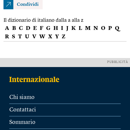
Condividi
Il dizionario di italiano dalla a alla z
A
B
C
D
E
F
G
H
I
J
K
L
M
N
O
P
Q
R
S
T
U
V
W
X
Y
Z
PUBBLICITÀ
Chi siamo
Contattaci
Sommario