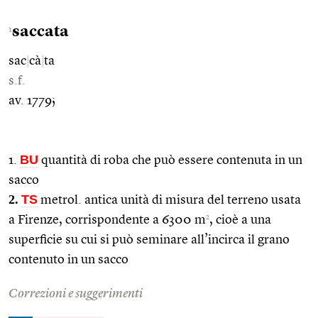
saccata
1
sac
|
cà
|
ta
s.f.
av. 1779;
BU
1.
quantità di roba che può essere contenuta in un
sacco
2.
TS
metrol. antica unità di misura del terreno usata
2
a Firenze, corrispondente a 6300 m
, cioè a una
superficie su cui si può seminare all’incirca il grano
contenuto in un sacco
Correzioni e suggerimenti