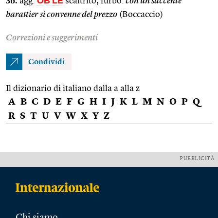
3b.
OB
LE
agg.
scaltrito, furbo:
con un saccente
barattier si convenne del prezzo
(Boccaccio)
Correzioni e suggerimenti
Condividi
Il dizionario di italiano dalla a alla z
A
B
C
D
E
F
G
H
I
J
K
L
M
N
O
P
Q
R
S
T
U
V
W
X
Y
Z
PUBBLICITÀ