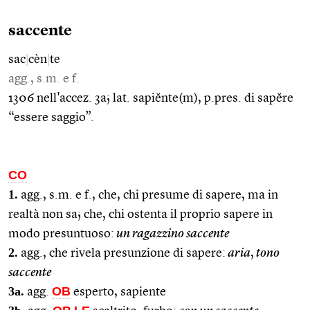
saccente
sac
|
cèn
|
te
agg., s.m. e f.
1306 nell'accez. 3a; lat. sapiĕnte(m), p.pres. di sapĕre
“essere saggio”.
CO
1.
agg., s.m. e f., che, chi presume di sapere, ma in
realtà non sa; che, chi ostenta il proprio sapere in
modo presuntuoso:
un ragazzino saccente
2.
agg., che rivela presunzione di sapere:
aria
,
tono
saccente
3a.
OB
agg.
esperto, sapiente