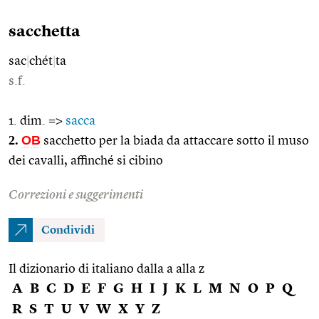
sacchetta
sac
|
chét
|
ta
s.f.
1. dim. =>
sacca
2.
OB
sacchetto per la biada da attaccare sotto il muso
dei cavalli, affinché si cibino
Correzioni e suggerimenti
Condividi
Il dizionario di italiano dalla a alla z
A
B
C
D
E
F
G
H
I
J
K
L
M
N
O
P
Q
R
S
T
U
V
W
X
Y
Z