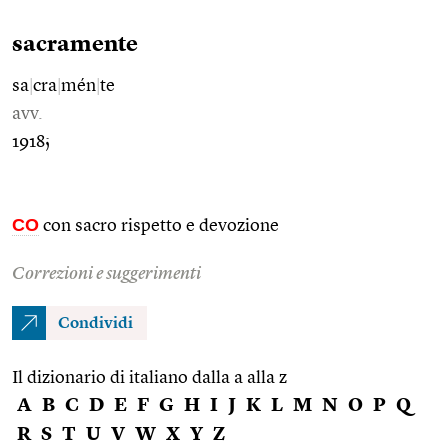
sacramente
sa
|
cra
|
mén
|
te
avv.
1918;
CO
con sacro rispetto e devozione
Correzioni e suggerimenti
Condividi
Il dizionario di italiano dalla a alla z
A
B
C
D
E
F
G
H
I
J
K
L
M
N
O
P
Q
R
S
T
U
V
W
X
Y
Z