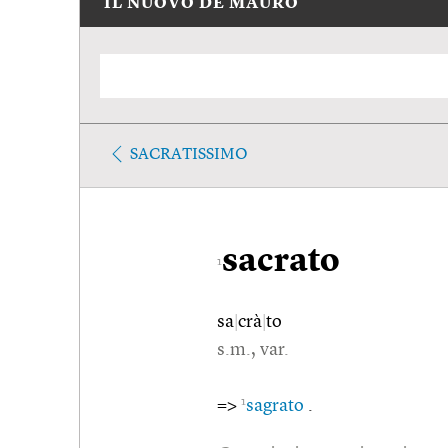
IL NUOVO DE MAURO
SACRATISSIMO
sacrato
1
sa
|
crà
|
to
s.m., var.
1
=>
sagrato
.