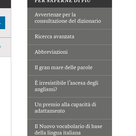
PER SAPERNE DI PIÙ
Avvertenze per la
consultazione del dizionario
A
Ricerca avanzata
Abbreviazioni
Il gran mare delle parole
È irresistibile l’ascesa degli
anglismi?
Un premio alla capacità di
adattamento
Il Nuovo vocabolario di base
della lingua italiana