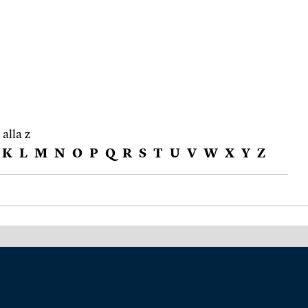
 alla z
K
L
M
N
O
P
Q
R
S
T
U
V
W
X
Y
Z