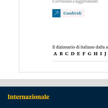
Correzioni e suggerimenti
Condividi
Il dizionario di italiano dalla a
A
B
C
D
E
F
G
H
I
J