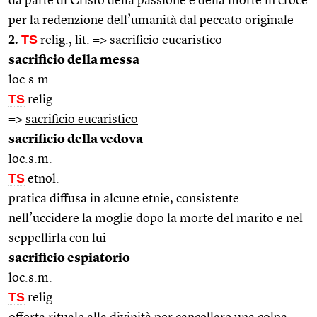
da parte di Cristo della passione e della morte in croce
per la redenzione dell’umanità dal peccato originale
2.
TS
relig., lit. =>
sacrificio eucaristico
sacrificio della messa
loc.s.m.
TS
relig.
=>
sacrificio eucaristico
sacrificio della vedova
loc.s.m.
TS
etnol.
pratica diffusa in alcune etnie, consistente
nell’uccidere la moglie dopo la morte del marito e nel
seppellirla con lui
sacrificio espiatorio
loc.s.m.
TS
relig.