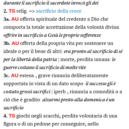
durante il sacrificio il sacerdote invocò gli dei
2.
TS
relig. =>
sacrificio della croce
3a.
AU
offerta spirituale del credente a Dio che
comporta la totale accettazione della volontà divina:
offrire in sacrificio a Gesù le proprie sofferenze
3b.
AU
offerta della propria vita per sostenere un
ideale o per il bene di altri:
era pronto al sacrificio di sé
per la libertà della patria
|
morte, perdita umana:
le
guerre costano il sacrificio di molte vite
3c.
AU
estens., grave rinuncia deliberatamente
sopportata in vista di un dato scopo:
il successo gli è
costato grossi sacrifici
|
iperb., rinuncia a comodità o a
ciò che è gradito:
alzarmi presto alla domenica è un
sacrificio
4.
TS
giochi negli scacchi, perdita volontaria di una
figura o di un pedone per conseguire, nello