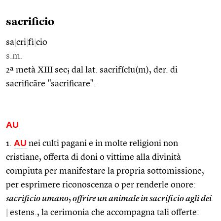
sacrificio
sa
|
cri
|
fì
|
cio
s.m.
2ª metà XIII sec; dal lat. sacrifĭcĭu(m), der. di
sacrificāre "sacrificare".
AU
AU
1.
nei culti pagani e in molte religioni non
cristiane, offerta di doni o vittime alla divinità
compiuta per manifestare la propria sottomissione,
per esprimere riconoscenza o per renderle onore:
sacrificio umano
;
offrire un animale in sacrificio agli dei
|
estens., la cerimonia che accompagna tali offerte: