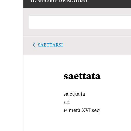
IL NUOVO DE MAURO
SAETTARSI
saettata
sa
|
et
|
tà
|
ta
s.f.
1ª metà XVI sec;