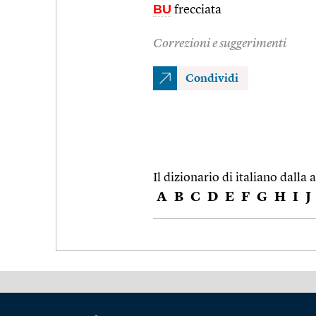
BU
frecciata
Correzioni e suggerimenti
Condividi
Il dizionario di italiano dalla a
A
B
C
D
E
F
G
H
I
J