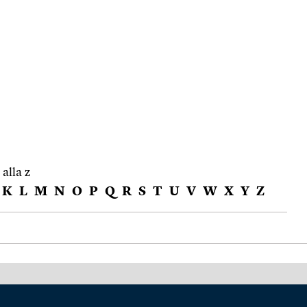
 alla z
K
L
M
N
O
P
Q
R
S
T
U
V
W
X
Y
Z