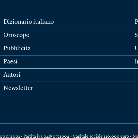
Dizionario italiano
P
Oroscopo
S
Pubblicità
U
Paesi
I
Autori
Newsletter
e 04003131002 • Partita iva 04850721004 • Capitale sociale 120.000 euro •
No