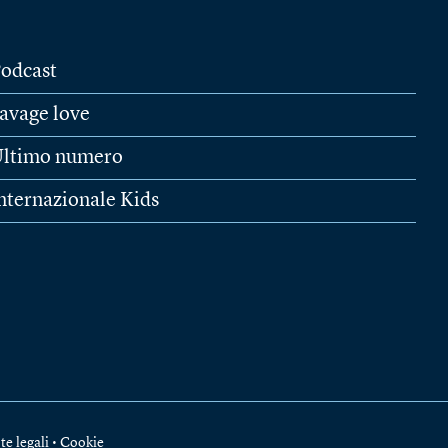
odcast
avage love
ltimo numero
nternazionale Kids
te legali
•
Cookie