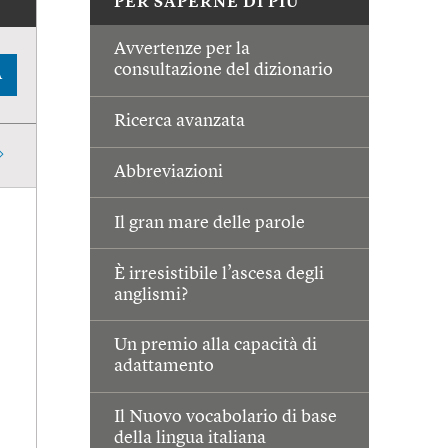
PER SAPERNE DI PIÙ
Avvertenze per la
consultazione del dizionario
A
Ricerca avanzata
Abbreviazioni
Il gran mare delle parole
È irresistibile l’ascesa degli
anglismi?
Un premio alla capacità di
adattamento
Il Nuovo vocabolario di base
della lingua italiana