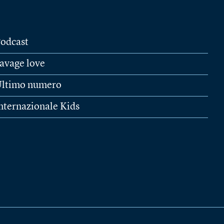
odcast
avage love
ltimo numero
nternazionale Kids