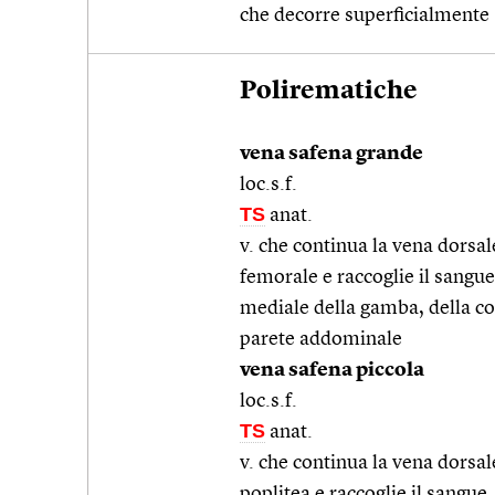
che decorre superficialmente
Polirematiche
vena safena grande
loc.s.f.
TS
anat.
v. che continua la vena dorsal
femorale e raccoglie il sangu
mediale della gamba, della cos
parete addominale
vena safena piccola
loc.s.f.
TS
anat.
v. che continua la vena dorsal
poplitea e raccoglie il sangue