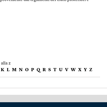
 alla z
K
L
M
N
O
P
Q
R
S
T
U
V
W
X
Y
Z