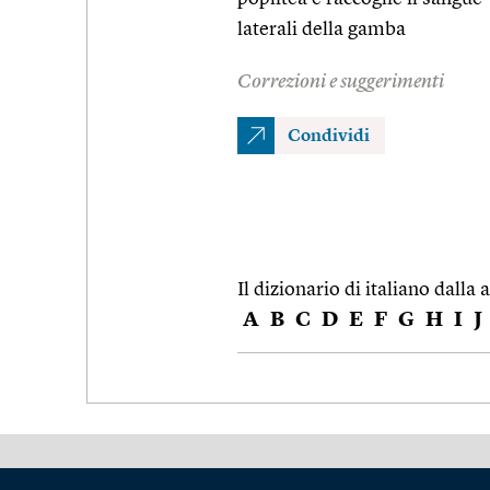
laterali della gamba
Correzioni e suggerimenti
Condividi
Il dizionario di italiano dalla a
A
B
C
D
E
F
G
H
I
J