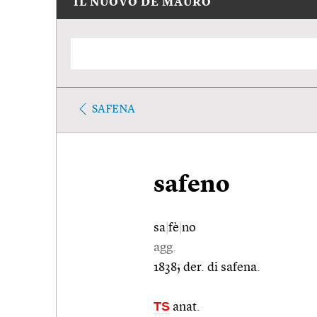
IL NUOVO DE MAURO
SAFENA
safeno
sa
|
fè
|
no
agg.
1838; der. di safena.
TS
anat.