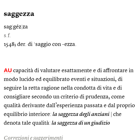
saggezza
sag
|
géz
|
za
s.f.
1
1548; der. di
saggio con -ezza.
AU
capacità di valutare esattamente e di affrontare in
modo lucido ed equilibrato eventi e situazioni, di
seguire la retta ragione nella condotta di vita e di
consigliare secondo un criterio di prudenza, come
qualità derivante dall’esperienza passata e dal proprio
equilibrio interiore:
la saggezza degli anziani
|
che
denota tale qualità:
la saggezza di un giudizio
Correzioni e suggerimenti