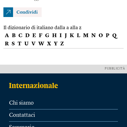
Condividi
Il dizionario di italiano dalla a alla z
A
B
C
D
E
F
G
H
I
J
K
L
M
N
O
P
Q
R
S
T
U
V
W
X
Y
Z
PUBBLICITÀ
Chi siamo
Contattaci