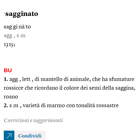
sagginato
1
sag
|
gi
|
nà
|
to
agg., s.m.
1315;
BU
1.
agg., lett., di mantello di animale, che ha sfumature
rossicce che ricordano il colore dei semi della saggina,
roano
2.
s.m., varietà di marmo con tonalità rossastre
Correzioni e suggerimenti
Condividi