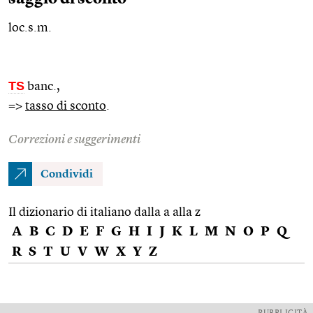
loc.s.m.
TS
banc.
,
=>
tasso di sconto
.
Correzioni e suggerimenti
Condividi
Il dizionario di italiano dalla a alla z
A
B
C
D
E
F
G
H
I
J
K
L
M
N
O
P
Q
R
S
T
U
V
W
X
Y
Z