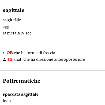
sagittale
sa
|
git
|
tà
|
le
agg.
1ª metà XIV sec;
OB
1.
che ha forma di freccia
2.
TS
anat. che ha direzione anteroposteriore
Polirematiche
spaccata sagittale
loc.s.f.