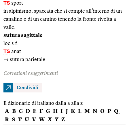
TS
sport
in alpinismo, spaccata che si compie all’interno di un
canalino o di un camino tenendo la fronte rivolta a
valle.
sutura sagittale
loc.s.f.
TS
anat.
→ sutura parietale
Correzioni e suggerimenti
Condividi
Il dizionario di italiano dalla a alla z
A
B
C
D
E
F
G
H
I
J
K
L
M
N
O
P
Q
R
S
T
U
V
W
X
Y
Z