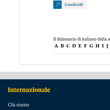
Condividi
Il dizionario di italiano dalla a
A
B
C
D
E
F
G
H
I
J
Chi siamo