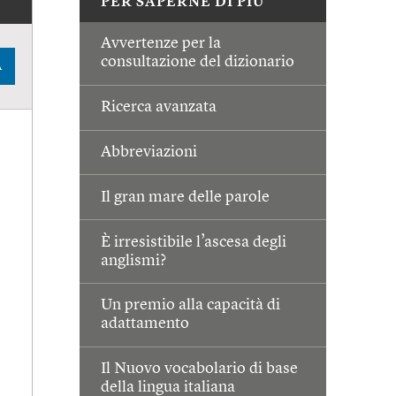
PER SAPERNE DI PIÙ
Avvertenze per la
consultazione del dizionario
A
Ricerca avanzata
Abbreviazioni
Il gran mare delle parole
È irresistibile l’ascesa degli
anglismi?
Un premio alla capacità di
adattamento
Il Nuovo vocabolario di base
della lingua italiana