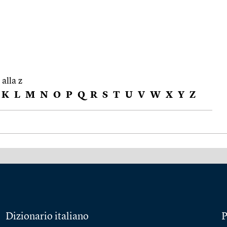
 alla z
K
L
M
N
O
P
Q
R
S
T
U
V
W
X
Y
Z
Dizionario italiano
P