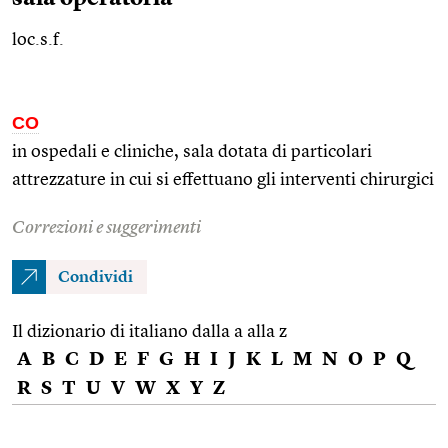
loc.s.f.
CO
in ospedali e cliniche, sala dotata di particolari
attrezzature in cui si effettuano gli interventi chirurgici
Correzioni e suggerimenti
Condividi
Il dizionario di italiano dalla a alla z
A
B
C
D
E
F
G
H
I
J
K
L
M
N
O
P
Q
R
S
T
U
V
W
X
Y
Z