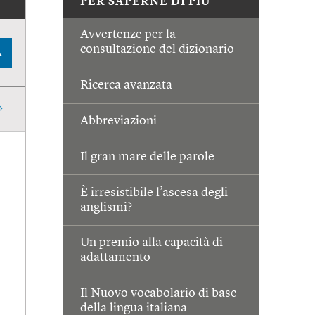
PER SAPERNE DI PIÙ
Avvertenze per la
consultazione del dizionario
A
Ricerca avanzata
Abbreviazioni
Il gran mare delle parole
È irresistibile l’ascesa degli
anglismi?
Un premio alla capacità di
adattamento
Il Nuovo vocabolario di base
della lingua italiana