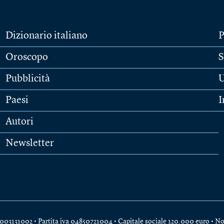
Dizionario italiano
P
Oroscopo
S
Pubblicità
U
Paesi
I
Autori
Newsletter
e 04003131002 • Partita iva 04850721004 • Capitale sociale 120.000 euro •
No