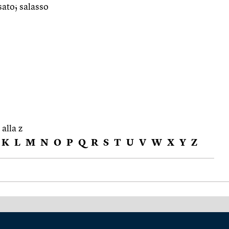
sato; salasso
 alla z
K
L
M
N
O
P
Q
R
S
T
U
V
W
X
Y
Z