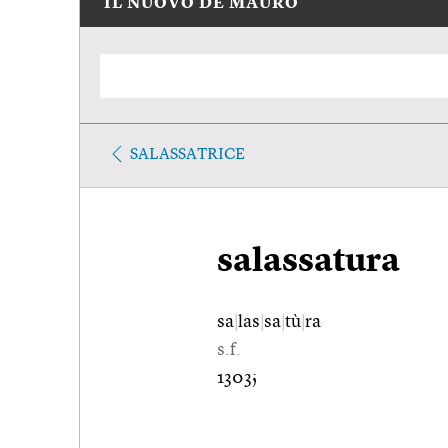
IL NUOVO DE MAURO
SALASSATRICE
salassatura
sa
|
las
|
sa
|
tù
|
ra
s.f.
1303;