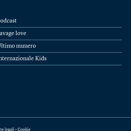
odcast
avage love
ltimo numero
nternazionale Kids
te legali
•
Cookie