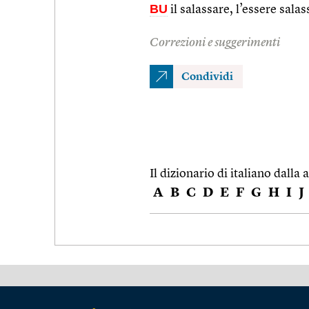
BU
il salassare, l’essere salas
Correzioni e suggerimenti
Condividi
Il dizionario di italiano dalla a
A
B
C
D
E
F
G
H
I
J