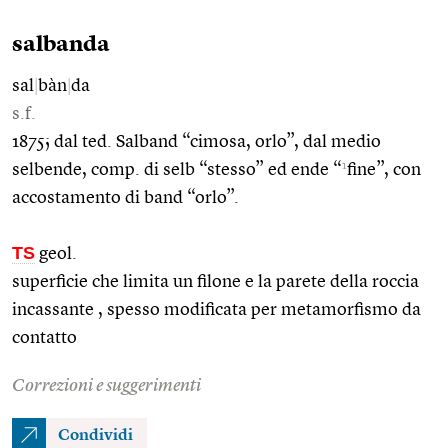
salbanda
sal
|
bàn
|
da
s.f.
1875; dal ted. Salband “cimosa, orlo”, dal medio
1
selbende, comp. di selb “stesso” ed ende “
fine”, con
accostamento di band “orlo”.
TS
geol.
superficie che limita un filone e la parete della roccia
incassante , spesso modificata per metamorfismo da
contatto
Correzioni e suggerimenti
Condividi