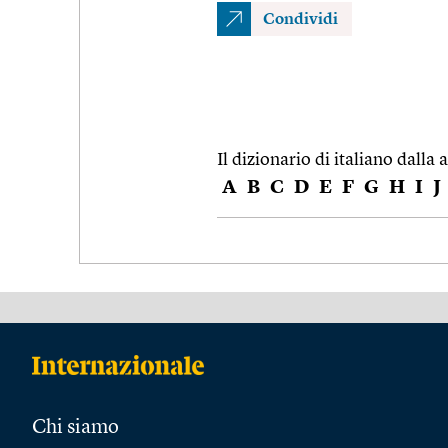
Condividi
Il dizionario di italiano dalla a
A
B
C
D
E
F
G
H
I
J
Chi siamo