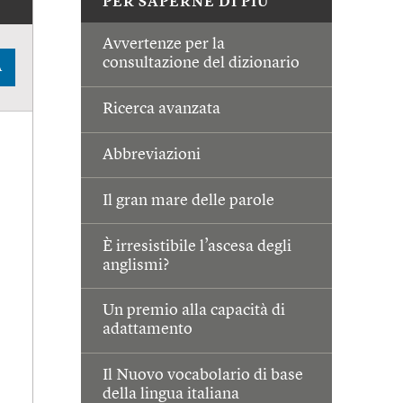
PER SAPERNE DI PIÙ
Avvertenze per la
consultazione del dizionario
A
Ricerca avanzata
Abbreviazioni
Il gran mare delle parole
È irresistibile l’ascesa degli
anglismi?
Un premio alla capacità di
adattamento
Il Nuovo vocabolario di base
della lingua italiana