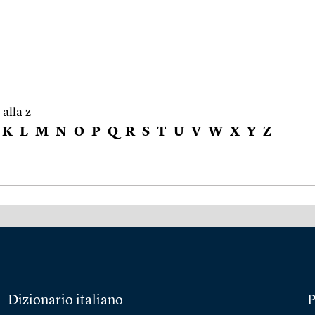
 alla z
K
L
M
N
O
P
Q
R
S
T
U
V
W
X
Y
Z
Dizionario italiano
P