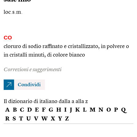
loc.s.m.
CO
cloruro di sodio raffinato e cristallizzato, in polvere o
in cristalli minuti, di colore bianco
Correzioni e suggerimenti
Condividi
Il dizionario di italiano dalla a alla z
A
B
C
D
E
F
G
H
I
J
K
L
M
N
O
P
Q
R
S
T
U
V
W
X
Y
Z