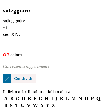
saleggiare
sa
|
leg
|
già
|
re
v.tr.
sec. XIV;
OB
salare
Correzioni e suggerimenti
Condividi
Il dizionario di italiano dalla a alla z
A
B
C
D
E
F
G
H
I
J
K
L
M
N
O
P
Q
R
S
T
U
V
W
X
Y
Z