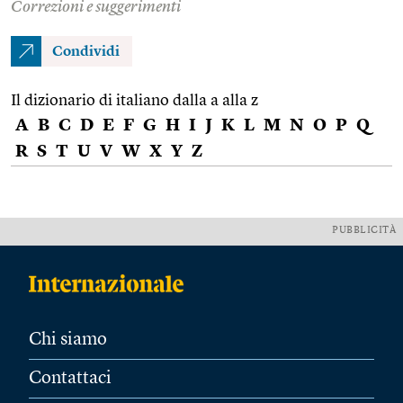
Correzioni e suggerimenti
Condividi
Il dizionario di italiano dalla a alla z
A
B
C
D
E
F
G
H
I
J
K
L
M
N
O
P
Q
R
S
T
U
V
W
X
Y
Z
PUBBLICITÀ
Chi siamo
Contattaci