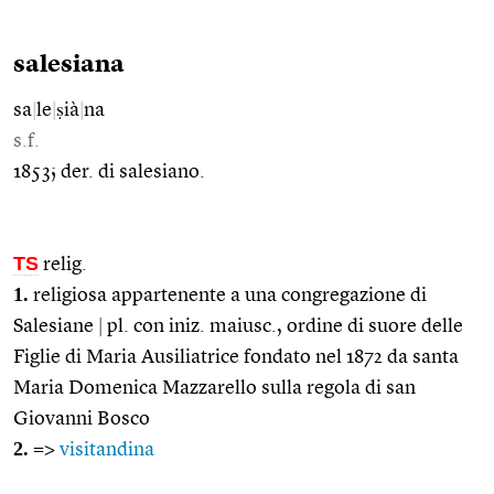
salesiana
sa
|
le
|
ṣià
|
na
s.f.
1853; der. di salesiano.
TS
relig.
1.
religiosa appartenente a una congregazione di
Salesiane
|
pl. con iniz. maiusc., ordine di suore delle
Figlie di Maria Ausiliatrice fondato nel 1872 da santa
Maria Domenica Mazzarello sulla regola di san
Giovanni Bosco
2.
=>
visitandina