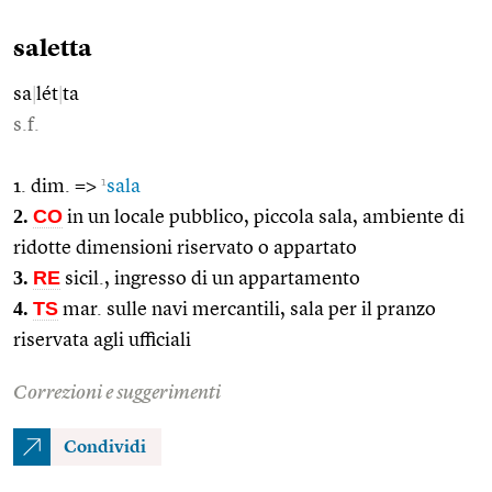
saletta
sa
|
lét
|
ta
s.f.
1
1. dim. =>
sala
2.
CO
in un locale pubblico, piccola sala, ambiente di
ridotte dimensioni riservato o appartato
3.
RE
sicil., ingresso di un appartamento
4.
TS
mar. sulle navi mercantili, sala per il pranzo
riservata agli ufficiali
Correzioni e suggerimenti
Condividi