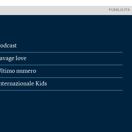
PUBBLICITÀ
odcast
avage love
ltimo numero
nternazionale Kids