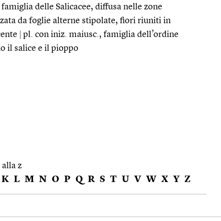
 famiglia delle Salicacee, diffusa nelle zone
ta da foglie alterne stipolate, fiori riuniti in
scente
|
pl. con iniz. maiusc., famiglia dell’ordine
o il salice e il pioppo
 alla z
K
L
M
N
O
P
Q
R
S
T
U
V
W
X
Y
Z