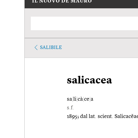
IL NUOVO DE MAURO
SALIBILE
salicacea
sa
|
li
|
cà
|
ce
|
a
s.f.
1895; dal lat. scient. Salicacĕa