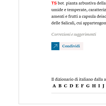
TS
bot. pianta arbustiva della
umide e temperate, caratterizza
amenti e frutti a capsula dei
delle Salicali, cui appartengon
Correzioni e suggerimenti
Condividi
Il dizionario di italiano dalla a
A
B
C
D
E
F
G
H
I
J