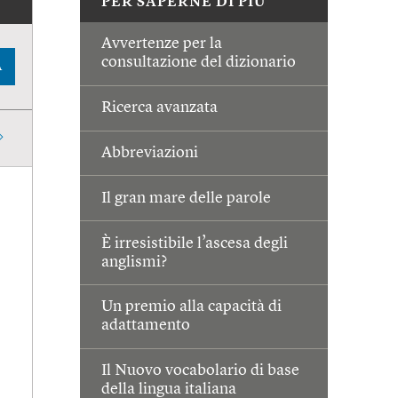
PER SAPERNE DI PIÙ
Avvertenze per la
consultazione del dizionario
A
Ricerca avanzata
Abbreviazioni
Il gran mare delle parole
È irresistibile l’ascesa degli
anglismi?
Un premio alla capacità di
adattamento
Il Nuovo vocabolario di base
della lingua italiana