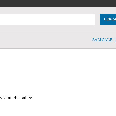
CERC
SALICALE
e, v. anche salice.