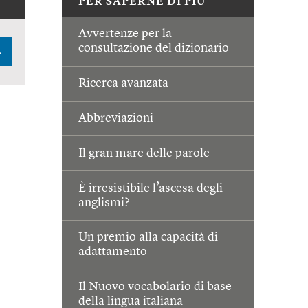
PER SAPERNE DI PIÙ
Avvertenze per la
consultazione del dizionario
A
Ricerca avanzata
Abbreviazioni
Il gran mare delle parole
È irresistibile l’ascesa degli
anglismi?
Un premio alla capacità di
adattamento
Il Nuovo vocabolario di base
della lingua italiana