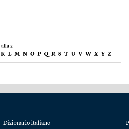
 alla z
K
L
M
N
O
P
Q
R
S
T
U
V
W
X
Y
Z
Dizionario italiano
P