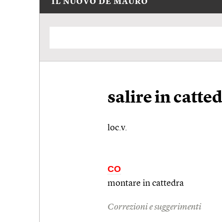
IL NUOVO DE MAURO
salire in catte
loc.v.
CO
montare in cattedra
Correzioni e suggerimenti