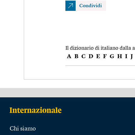
Condividi
Il dizionario di italiano dalla a
A
B
C
D
E
F
G
H
I
J
Chi siamo