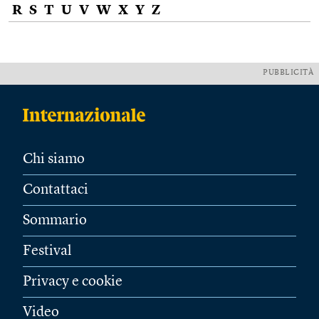
R
S
T
U
V
W
X
Y
Z
PUBBLICITÀ
Chi siamo
Contattaci
Sommario
Festival
Privacy e cookie
Video