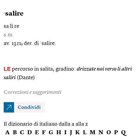
salire
2
sa
|
lì
|
re
s.m.
1
av. 1321; der. di
salire.
LE
percorso in salita, gradino:
drizzate noi verso li altri
saliri
(Dante)
Correzioni e suggerimenti
Condividi
Il dizionario di italiano dalla a alla z
A
B
C
D
E
F
G
H
I
J
K
L
M
N
O
P
Q