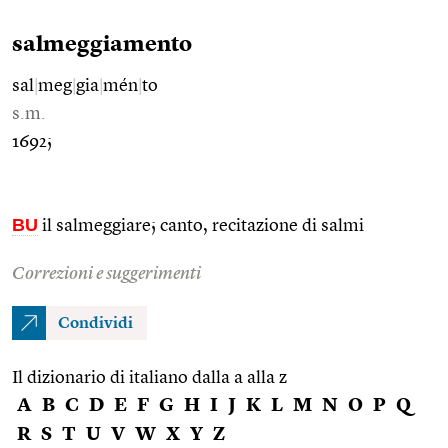
salmeggiamento
sal
|
meg
|
gia
|
mén
|
to
s.m.
1692;
BU
il salmeggiare; canto, recitazione di salmi
Correzioni e suggerimenti
Condividi
Il dizionario di italiano dalla a alla z
A
B
C
D
E
F
G
H
I
J
K
L
M
N
O
P
Q
R
S
T
U
V
W
X
Y
Z