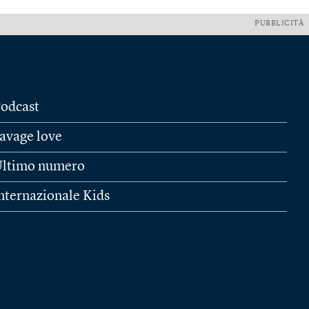
PUBBLICITÀ
odcast
avage love
ltimo numero
nternazionale Kids