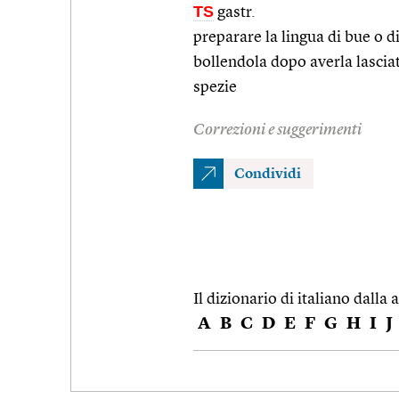
TS
gastr.
preparare la lingua di bue o d
bollendola dopo averla lasciat
spezie
Correzioni e suggerimenti
Condividi
Il dizionario di italiano dalla a
A
B
C
D
E
F
G
H
I
J