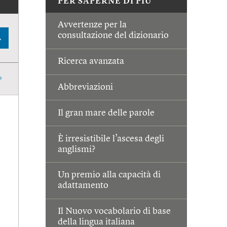
PER SAPERNE DI PIÙ
Avvertenze per la
consultazione del dizionario
A
Ricerca avanzata
Abbreviazioni
Il gran mare delle parole
È irresistibile l’ascesa degli
anglismi?
Un premio alla capacità di
adattamento
Il Nuovo vocabolario di base
della lingua italiana