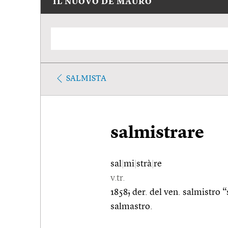
IL NUOVO DE MAURO
SALMISTA
salmistrare
sal
|
mi
|
strà
|
re
v.tr.
1858; der. del ven. salmistro “
salmastro.