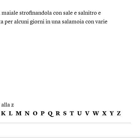
i maiale strofinandola con sale e salnitro e
a per alcuni giorni in una salamoia con varie
 alla z
K
L
M
N
O
P
Q
R
S
T
U
V
W
X
Y
Z