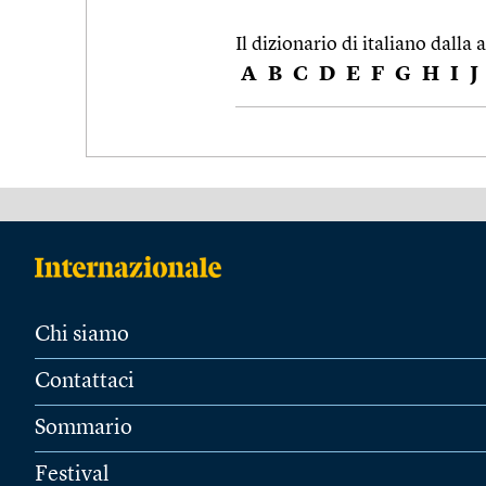
Il dizionario di italiano dalla a
A
B
C
D
E
F
G
H
I
J
Chi siamo
Contattaci
Sommario
Festival