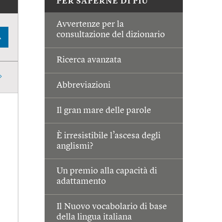
PER SAPERNE DI PIÙ
Avvertenze per la
consultazione del dizionario
A
Ricerca avanzata
Abbreviazioni
Il gran mare delle parole
È irresistibile l’ascesa degli
anglismi?
Un premio alla capacità di
adattamento
Il Nuovo vocabolario di base
della lingua italiana