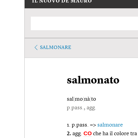
IL NUOVO DE MAURO
SALMONARE
salmonato
sal
|
mo
|
nà
|
to
p.pass., agg.
1. p.pass. =>
salmonare
2.
CO
agg.
che ha il colore tra 