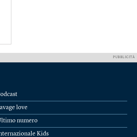
PUBBLICITÀ
odcast
avage love
ltimo numero
nternazionale Kids