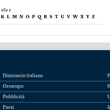
 alla z
K
L
M
N
O
P
Q
R
S
T
U
V
W
X
Y
Z
Dizionario italiano
P
Oroscopo
S
Pubblicità
U
Paesi
I