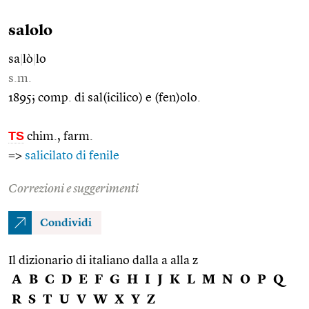
salolo
sa
|
lò
|
lo
s.m.
1895; comp. di sal(icilico) e (fen)olo.
TS
chim., farm.
=>
salicilato di fenile
Correzioni e suggerimenti
Condividi
Il dizionario di italiano dalla a alla z
A
B
C
D
E
F
G
H
I
J
K
L
M
N
O
P
Q
R
S
T
U
V
W
X
Y
Z