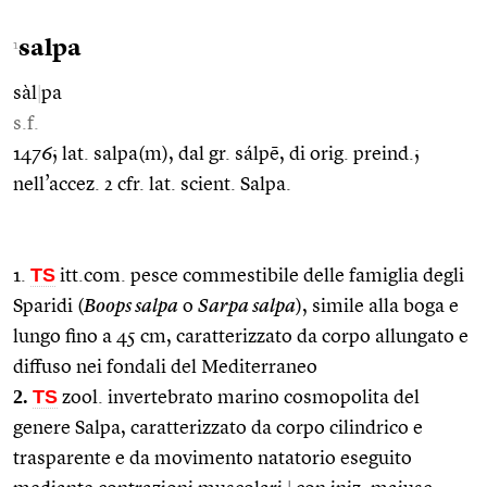
salpa
1
sàl
|
pa
s.f.
1476; lat. salpa(m), dal gr. sálpē, di orig. preind.;
nell’accez. 2 cfr. lat. scient. Salpa.
TS
1.
itt.com. pesce commestibile delle famiglia degli
Sparidi (
Boops salpa
o
Sarpa salpa
), simile alla boga e
lungo fino a 45 cm, caratterizzato da corpo allungato e
diffuso nei fondali del Mediterraneo
2.
TS
zool. invertebrato marino cosmopolita del
genere Salpa, caratterizzato da corpo cilindrico e
trasparente e da movimento natatorio eseguito