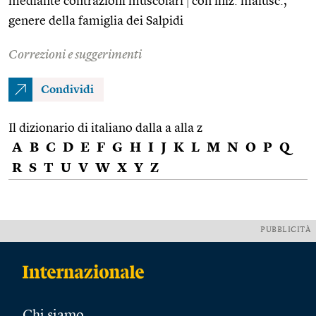
mediante contrazioni muscolari
|
con iniz. maiusc.,
genere della famiglia dei Salpidi
Correzioni e suggerimenti
Condividi
Il dizionario di italiano dalla a alla z
A
B
C
D
E
F
G
H
I
J
K
L
M
N
O
P
Q
R
S
T
U
V
W
X
Y
Z
PUBBLICITÀ