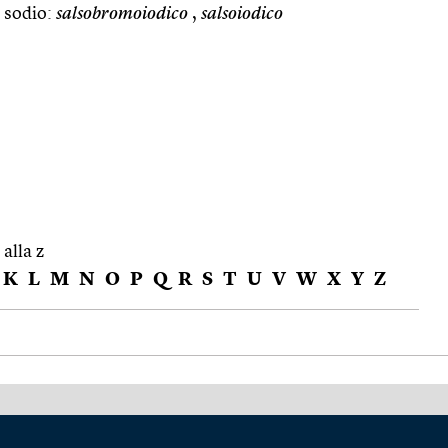
i sodio:
salsobromoiodico
,
salsoiodico
 alla z
K
L
M
N
O
P
Q
R
S
T
U
V
W
X
Y
Z