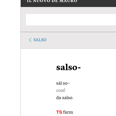
IL NUOVO DE MAURO
SALSO
salso-
sàl
|
so–
conf.
da salso.
TS
farm.