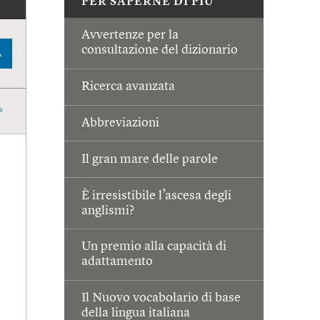
PER SAPERNE DI PIÙ
Avvertenze per la
consultazione del dizionario
A
Ricerca avanzata
Abbreviazioni
Il gran mare delle parole
È irresistibile l’ascesa degli
anglismi?
Un premio alla capacità di
adattamento
Il Nuovo vocabolario di base
della lingua italiana