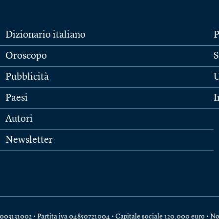
Dizionario italiano
P
Oroscopo
S
Pubblicità
U
Paesi
I
Autori
Newsletter
e 04003131002 • Partita iva 04850721004 • Capitale sociale 120.000 euro •
No