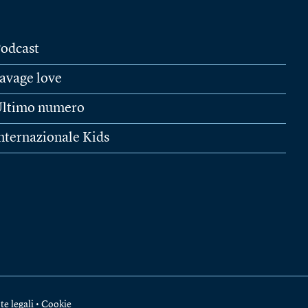
odcast
avage love
ltimo numero
nternazionale Kids
te legali
•
Cookie