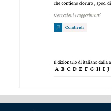
che contiene cloruro , spec. d
Correzioni e suggerimenti
Condividi
Il dizionario di italiano dalla a
A
B
C
D
E
F
G
H
I
J