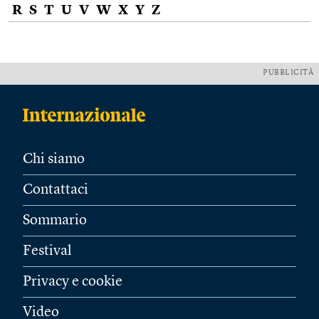
R
S
T
U
V
W
X
Y
Z
PUBBLICITÀ
Chi siamo
Contattaci
Sommario
Festival
Privacy e cookie
Video