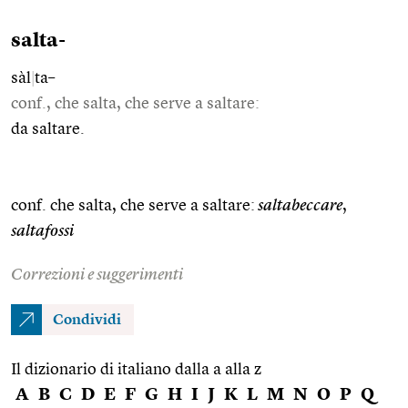
salta-
sàl
|
ta–
conf., che salta, che serve a saltare:
da saltare.
conf. che salta, che serve a saltare:
saltabeccare
,
saltafossi
Correzioni e suggerimenti
Condividi
Il dizionario di italiano dalla a alla z
A
B
C
D
E
F
G
H
I
J
K
L
M
N
O
P
Q